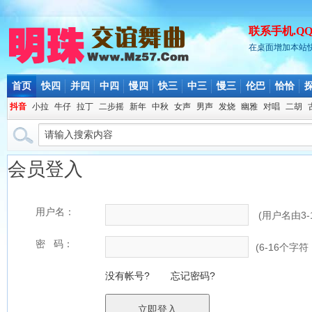
联系手机.QQ.微
在桌面增加本站
首页
快四
并四
中四
慢四
快三
中三
慢三
伦巴
恰恰
抖音
小拉
牛仔
拉丁
二步摇
新年
中秋
女声
男声
发烧
幽雅
对唱
二胡
会员登入
用户名：
(用户名由3
密 码：
(6-16个
没有帐号?
忘记密码?