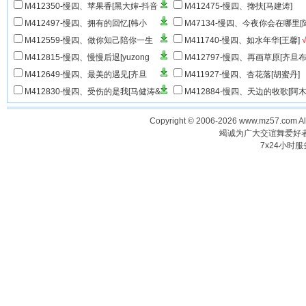
音热搜]
√
M412350-慢四、苹果香[黑大婶-抖音
M412475-慢四、搀扶[马建涛]
神曲]
√
M412497-慢四、拥有的回忆[韩小
M47134-慢四、今夜你会在哪里[
欠]
√
瑞]
√
M412559-慢四、做你知己陪你一生
M411740-慢四、如水年华[王馨]
[金钰儿]
√
M412815-慢四、慢慢后退[yuzong
M412797-慢四、再画草原[齐旦布
lay]
M412649-慢四、最美的遇见[齐旦
M411927-慢四、杏花落[胡蜜丹]
布-2025版]
√
M412830-慢四、受伤的是我[马健涛&
M412884-慢四、天边的牧歌[阿
真露-发烧版]
√
尔]
√
Copyright © 2006-2026 www.mz57.com 
竭诚为广大交谊舞爱好
7x24小时服