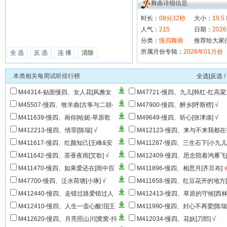
舞曲详细信息
时长：
08分32秒
大小：
19.5
人气：
215
日期：
2026
分类：
慢四舞曲
推荐给大家(
所属月份专辑：
2026年01月份
全 选
反 选
连 播
清除
本类相关每周试听排行榜
全选|反选
/
M44314-贴面慢四、女人花[风雅女
M47721-慢四、九儿[韩红-红高
声]
√
题曲]
M45507-慢四、牧羊曲[古筝与二胡-
M47900-慢四、醉乡[呼斯楞]
√
纯伴奏]
√
M411639-慢四、画你[哈妮-草原歌
M49649-慢四、听心[张津涤]
√
曲]
√
M412213-慢四、情罪[陈瑞]
√
M412123-慢四、来与不来我都
你[静静]
√
M411617-慢四、红颜知己[王峰&安
M411287-慢四、三生石下[小九儿
静-情歌对唱]
音版]
√
M411642-慢四、茶香夜雨[艾歌]
√
M412409-慢四、思念陪着鸿雁飞
旦布]
√
M411470-慢四、如果爱还在[雨中百
M411896-慢四、相思月[齐旦布]
合]
√
M47700-慢四、泛水荷塘[小琢]
√
M411658-慢四、红豆花开的地方
瑞]
√
M412440-慢四、走错过路爱错过人
M412413-慢四、草原的守候[西
[王爱华]
√
娅]
√
M412410-慢四、人生一壶心酸泪[王
M411990-慢四、封心不再爱[陈瑞
爱华]
√
M412620-慢四、月亮照山川[窝窝-抖
M412034-慢四、花妖[刀郎]
√