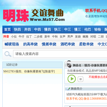
联系手机.QQ.微
在桌面增加本站
首页
快四
并四
中四
慢四
快三
中三
慢三
伦巴
恰恰
抖音
小拉
牛仔
拉丁
二步摇
新年
中秋
女声
男声
发烧
幽雅
对唱
二胡
喊唛现场
的高串烧
慢摇串烧
酒吧串烧
柔歌串烧
中文C
试听记录
舞曲名：慢四-你像秋雁要南
当前播放模式: 高品质MP3截
M412783-慢四、你像秋雁要南飞[陈嘉宇]
不能播放点击
舞曲简介
试听均为截短前面2分钟!下载为
联系手机.QQ.微信:1366896301