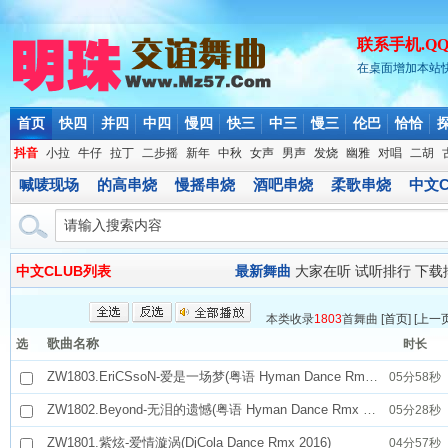
联系手机.QQ.微
在桌面增加本站
首页
快四
并四
中四
慢四
快三
中三
慢三
伦巴
恰恰
抖音
小拉
牛仔
拉丁
二步摇
新年
中秋
女声
男声
发烧
幽雅
对唱
二胡
喊唛现场
的高串烧
慢摇串烧
酒吧串烧
柔歌串烧
中文C
中文CLUB列表
最新舞曲
大家在听
试听排行
下载
本类收录
1803
首舞曲 [
首页
] [
上一
歌曲名称
选
时长
ZW1803.EriCSsoN-爱是一场梦(粤语 Hyman Dance Rmx 2016)
05分58秒
ZW1802.Beyond-无泪的遗憾(粤语 Hyman Dance Rmx 2016)
05分28秒
ZW1801.紫炫-爱情漩涡(DjCola Dance Rmx 2016)
04分57秒