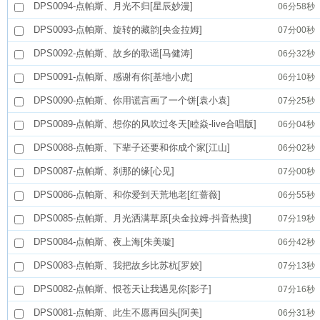
DPS0094-点帕斯、月光不归[星辰妙漫]
06分58秒
DPS0093-点帕斯、旋转的藏韵[央金拉姆]
07分00秒
DPS0092-点帕斯、故乡的歌谣[马健涛]
06分32秒
DPS0091-点帕斯、感谢有你[基地小虎]
06分10秒
DPS0090-点帕斯、你用谎言画了一个饼[袁小袁]
07分25秒
DPS0089-点帕斯、想你的风吹过冬天[睦焱-live合唱版]
06分04秒
DPS0088-点帕斯、下辈子还要和你成个家[江山]
06分02秒
DPS0087-点帕斯、刹那的缘[心见]
07分00秒
DPS0086-点帕斯、和你爱到天荒地老[红蔷薇]
06分55秒
DPS0085-点帕斯、月光洒满草原[央金拉姆-抖音热搜]
07分19秒
DPS0084-点帕斯、夜上海[朱美璇]
06分42秒
DPS0083-点帕斯、我把故乡比苏杭[罗姣]
07分13秒
DPS0082-点帕斯、恨苍天让我遇见你[影子]
07分16秒
DPS0081-点帕斯、此生不愿再回头[阿美]
06分31秒