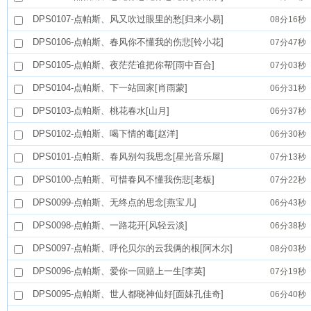
DPS0107-点帕斯、风又吹过眼里的愁[归来小易]
08分16秒
DPS0106-点帕斯、春风你不懂我的伤悲[铃小花]
07分47秒
DPS0105-点帕斯、夜茫茫谁把你帮[雨中百合]
07分03秒
DPS0104-点帕斯、下一站回家[肖雨蒙]
06分31秒
DPS0103-点帕斯、桃花春水[山月]
06分37秒
DPS0102-点帕斯、喝下情的毒[赵洋]
06分30秒
DPS0101-点帕斯、春风别勾我思念[星光音乐屋]
07分13秒
DPS0100-点帕斯、可惜春风不懂我伤悲[老板]
07分22秒
DPS0099-点帕斯、无终点的思念[燕宝儿]
06分43秒
DPS0098-点帕斯、一路花开[风轻云淡]
06分38秒
DPS0097-点帕斯、呼伦贝尔的云我俩的根[阿木尔]
08分03秒
DPS0096-点帕斯、爱你一回赔上一生[李英]
07分19秒
DPS0095-点帕斯、世人都晓神仙好[面妹孔佳奇]
06分40秒