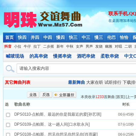
联系手机.QQ.微
在桌面增加本站
首页
快四
并四
中四
慢四
快三
中三
慢三
伦巴
恰恰
抖音
小拉
牛仔
拉丁
二步摇
新年
中秋
女声
男声
发烧
幽雅
对唱
二胡
喊唛现场
的高串烧
慢摇串烧
酒吧串烧
柔歌串烧
中文C
其它舞曲列表
最新舞曲
大家在听
试听排行
下载排
本类收录
1233
首舞曲 [
首页
] [
上一
歌曲名称
选
时长
DPS0110-点帕斯、最远的你是我最近的爱[孙艺琪]
06分45秒
DPS0109-点帕斯、这一趟人间[口水歌永兴]
07分10秒
DPS0108-点帕斯、想见你想见你想见你[肖雨蒙]
06分25秒