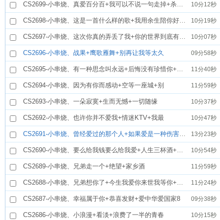
CS2699-小串烧、真爱百分百+我可以不说一句走掉+杀手锏
10分12秒
CS2698-小串烧、这是一首什么样的歌+我用余生陪你好吗+我若不勇敢
10分19秒
CS2697-小串烧、这次你真的弄丢了我+你的世界到底有了谁+别让爱打烊
10分07秒
CS2696-小串烧、战果+鹰歌雁舞+别再让我等太久
09分58秒
CS2695-小串烧、有一种思念叫永远+后悔没有珍惜你+我不能哭我不能哭
11分40秒
CS2694-小串烧、因为有你而感动+空等一座城+别
11分59秒
CS2693-小串烧、一朵寂寞+生而无憾+一切随缘
10分37秒
CS2692-小串烧、也许你并不爱我+情迷KTV+我最
10分47秒
CS2691-小串烧、曾经爱过的那个人+如果爱是一种伤害+你走之后
13分23秒
CS2690-小串烧、要么给我钱要么给我爱+人生三杯酒+风打花落红尘
10分54秒
CS2689-小串烧、兄弟走一个+绝望+家乡酒
11分59秒
CS2688-小串烧、兄弟想你了+今生我爱你来世我等你+烟灰
11分24秒
CS2687-小串烧、幸福属于你+恭喜发财+爱中华爱国家8
09分38秒
CS2686-小串烧、小浪漫+看淡+浪费了一半的青春
10分15秒