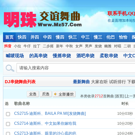
联系手机.QQ.微
在桌面增加本站
首页
快四
并四
中四
慢四
快三
中三
慢三
伦巴
恰恰
抖音
小拉
牛仔
拉丁
二步摇
新年
中秋
女声
男声
发烧
幽雅
对唱
二胡
喊唛现场
的高串烧
慢摇串烧
酒吧串烧
柔歌串烧
中文C
DJ串烧舞曲列表
最新舞曲
大家在听
试听排行
下
本类收录
2712
首舞曲 [
首页
] [
上一
歌曲名称
选
时长
CS2715-迪斯科、BAILA PA MI[发烧舞曲]
10分03秒
CS2714-迪斯科、中文如果你嫁给我
10分20秒
CS2713-迪斯科、眼里的沙心底的疤
10分24秒