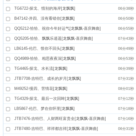
TG6722-探戈、惜别的海岸[龙飘飘]
06分38秒
B47142-并四、没有看错你[龙飘飘]
06分50秒
QQ5212-恰恰、祝你今年好运气[龙飘飘-喜庆舞曲]
06分55秒
QQ5205-恰恰、飘飘乐逍遥[龙飘飘-喜庆舞曲]
07分43秒
LB6145-伦巴、恨你不回头[龙飘飘]
06分49秒
QQ4989-恰恰、相思夜夜深[龙飘飘]
06分53秒
TG4465-探戈、水长流[龙飘飘]
06分39秒
JTB7708-吉特巴、成长的岁月[龙飘飘]
07分31秒
M49252-慢四、苦情花[龙飘飘]
08分01秒
TG4329-探戈、最后一次回眸[龙飘飘]
07分12秒
LB5867-伦巴、梦在你怀里[龙飘飘]
07分18秒
JTB7476-吉特巴、人财两旺富贵全[龙飘飘-喜庆舞曲]
07分16秒
JTB7480-吉特巴、祥祥都吉祥[龙飘飘-喜庆舞曲]
06分31秒