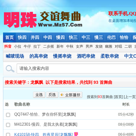
联系手机.QQ.微
在桌面增加本站
首页
快四
并四
中四
慢四
快三
中三
慢三
伦巴
恰恰
抖音
小拉
牛仔
拉丁
二步摇
新年
中秋
女声
男声
发烧
幽雅
对唱
二胡
喊唛现场
的高串烧
慢摇串烧
酒吧串烧
柔歌串烧
中文C
搜索关键字：龙飘飘 以下是搜索结果，共找到 93 首舞曲
搜索到
93
首舞曲 [
首页
] [
上一页
歌曲名称
选
时长
QQ7447-恰恰、梦在你怀里[龙飘飘]
05分42秒
M412301-慢四、是我太执着[龙飘飘]
08分08秒
K410158-快四、昨夜星辰[龙飘飘]
06分48秒