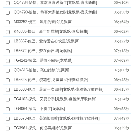
QQ4784-恰恰、欢欢喜喜过新年[龙飘飘-喜庆舞曲]
06分10秒
QQ4790-恰恰、恭喜大家都发财[龙飘飘-喜庆舞曲]
05分58秒
M33252-慢三、流泪的新娘[龙飘飘]
06分54秒
K46836-快四、新年新眉梢[龙飘飘-喜庆舞曲]
06分02秒
LB5667-伦巴、爱你爱在心坎里[龙飘飘]
06分22秒
LB5672-伦巴、梦在你怀里[龙飘飘]
07分18秒
TG4141-探戈、爱情不回头[龙飘飘]
07分03秒
QQ4616-恰恰、茶山姑娘[龙飘飘]
07分00秒
LB5625-伦巴、樱花恋[龙飘飘-纯伴奏旋律版]
06分43秒
LB5633-伦巴、最后一次回眸[龙飘飘-幽雅舞厅歌伴舞]
06分15秒
TG4102-探戈、又要分手[龙飘飘-幽雅舞厅歌伴舞]
07分24秒
TG4064-探戈、不得了[龙飘飘]
06分58秒
LB5573-伦巴、美酒加咖啡[龙飘飘-幽雅舞厅歌伴舞]
07分49秒
TG3961-探戈、何必再期待[龙飘飘]
06分29秒