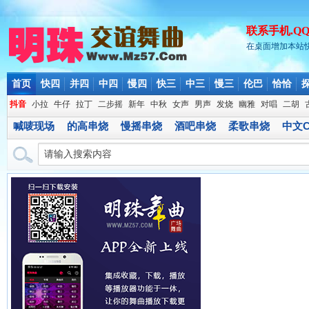
联系手机.QQ.微
在桌面增加本站
首页
快四
并四
中四
慢四
快三
中三
慢三
伦巴
恰恰
抖音
小拉
牛仔
拉丁
二步摇
新年
中秋
女声
男声
发烧
幽雅
对唱
二胡
喊唛现场
的高串烧
慢摇串烧
酒吧串烧
柔歌串烧
中文C