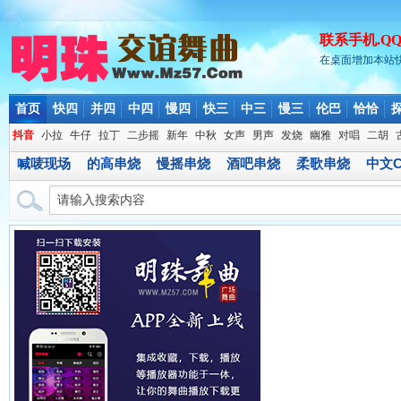
联系手机.QQ.微
在桌面增加本站
首页
快四
并四
中四
慢四
快三
中三
慢三
伦巴
恰恰
抖音
小拉
牛仔
拉丁
二步摇
新年
中秋
女声
男声
发烧
幽雅
对唱
二胡
喊唛现场
的高串烧
慢摇串烧
酒吧串烧
柔歌串烧
中文C