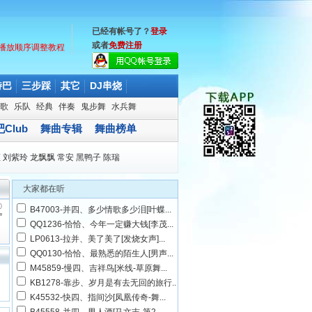
已经有帐号了？
登录
或者
免费注册
播放顺序调整教程
特巴
三步踩
其它
DJ串烧
歌
乐队
经典
伴奏
鬼步舞
水兵舞
Club
舞曲专辑
舞曲榜单
娅
刘紫玲
龙飘飘
常安
黑鸭子
陈瑞
大家都在听
0
B47003-并四、多少情歌多少泪[叶蝶...
QQ1236-恰恰、今年一定赚大钱[李茂...
LP0613-拉并、美了美了[发烧女声]...
QQ0130-恰恰、最熟悉的陌生人[男声...
M45859-慢四、吉祥鸟[米线-草原舞...
KB1278-靠步、岁月是有去无回的旅行...
K45532-快四、指间沙[凤凰传奇-舞...