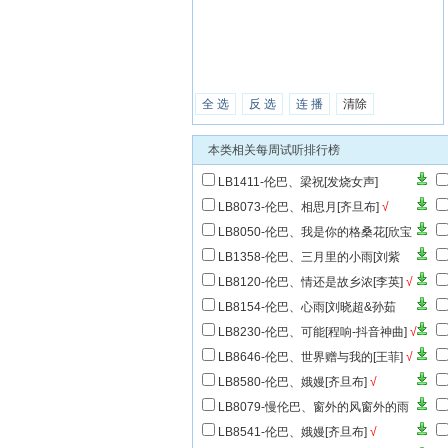
全 选
反 选
连 播
清除
本类相关每周试听排行榜
LB1411-伦巴、梁祝[发烧女声]
LB8073-伦巴、相思月[齐旦布]
√
怡
LB8050-伦巴、我是你的格桑花[欣宝
儿-抖音歌曲]
√
LB1358-伦巴、三月里的小雨[刘紫
玲]
√
LB8120-伦巴、情还是故乡浓[李英]
√
雨]
LB8154-伦巴、心雨[刘晓超&孙茹
雪]
√
歌
LB8230-伦巴、可能[程响-抖音神曲]
√
LB8646-伦巴、世界赠与我的[王菲]
√
百
LB8580-伦巴、娥嫚[齐旦布]
√
LB8079-慢伦巴、窗外的风窗外的雨
[田娥]
LB8541-伦巴、娥嫚[齐旦布]
√