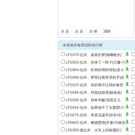
全 选
反 选
连 播
清除
本类相关每周试听排行榜
LP1670-拉并、最真的梦[烟嗓船长]
LP1653-拉并、你来了一阵子[王娜-六
步]
D
LP1664-拉并、听风听雨听情歌[袁小
袁]
斯
LP1668-拉并、梦里拉着哥哥的手[赵
洋&旺阳阳]
树
LP1625-拉并、你的离开让我好难受
[雨中百合]
[
LP1646-拉并、对面姑娘美[杨海波]
&
LP1656-拉并、杯杯辛酸泪[燕宝儿
LP1644-拉并、如果做不了夫妻[郭力-
合唱版]
LP1675-拉并、草原花盛开[张冬玲]
[
LP0663-拉并、燃烧爱情[齐秦VS谢采
芸]
&
LP0350-慢拉并、火车上的相遇[DJ