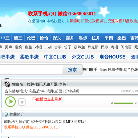
联系手机.QQ.微信:13668963011
在桌面增加本站快捷方式
舞曲时长剪短教程
舞曲变速教程
U盘歌曲
中三
慢三
伦巴
恰恰
探戈
摇并
靠步
拉并
平四
桑巴
吉
声
男声
发烧
幽雅
对唱
二胡
古筝
笛子
葫芦丝
萨克斯
民歌
粤语
闽南语
藏
酒吧串烧
柔歌串烧
中文CLUB
外文CLUB
电音HOUSE
酒吧
搜索
热门歌手:
童丽
凤凰传奇
乌兰托
舞曲名：拉并-我已无路可退[李英]
当前播放模式: 高品质MP3截取前面2分钟试听
/
00:00
02:0
不能播放点击刷新
舞曲简介
试听均为截短前面2分钟!下载为高音质MP3完整版!
联系手机.QQ.微信:13668963011