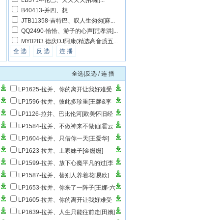
LB3714-伦巴、天天天天[祁隆]...
B40413-并四、想
JTB11358-吉特巴、叹人生匆匆[麻...
QQ2490-恰恰、游子的心声[范孝洪]...
MY0283.德庆DJ阿康(精选高音质五...
全 选
反 选
连 播
全选|反选
/
连 播
LP1625-拉并、你的离开让我好难受
[雨中百合]
LP1596-拉并、彼此多珍重[王馨&李
青]
LP1126-拉并、巴比伦河[欧美怀旧经
典]
LP1584-拉并、不做神来不做仙[霍云
龙&黑小黑]
LP1604-拉并、只借你一天[王爱华]
LP1623-拉并、土家妹子[金姗姗]
LP1599-拉并、放下心魔平凡的过[李
英]
LP1587-拉并、替别人养着花[易欣]
LP1653-拉并、你来了一阵子[王娜-六
步]
LP1605-拉并、你的离开让我好难受
[雨中百合]
LP1639-拉并、人生只能往前走[田娥]