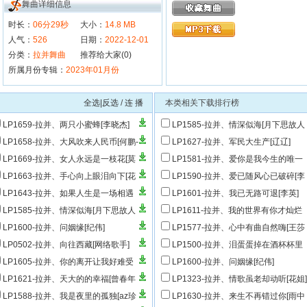
舞曲详细信息
时长：
06分29秒
大小：
14.8 MB
人气：
526
日期：
2022-12-01
分类：
拉并舞曲
推荐给大家(0)
所属月份专辑：
2023年01月份
全选|反选
/
连 播
本类相关下载排行榜
LP1659-拉并、两只小蜜蜂[李晓杰]
LP1585-拉并、情深似海[月下思故人
&红蔷薇]
LP1658-拉并、大风吹来人民币[何鹏-
LP1627-拉并、军民大生产[辽辽]
J混音]
LP1669-拉并、女人永远是一枝花[莫
LP1581-拉并、爱你是我今生的唯一
满]
[杨美华]
LP1663-拉并、手心向上眼泪向下[花
LP1590-拉并、爱已随风心已破碎[李
-DJ混音]
英]
LP1643-拉并、如果人生是一场相遇
LP1601-拉并、我已无路可退[李英]
燕宝儿]
LP1585-拉并、情深似海[月下思故人
LP1611-拉并、我的世界有你才灿烂
红蔷薇]
[陶玉]
LP1600-拉并、问姻缘[纪伟]
LP1577-拉并、心中有曲自然嗨[王莎
莎]
LP0502-拉并、向往西藏[网络歌手]
LP1500-拉并、泪蛋蛋掉在酒杯杯里
[黑小黑]
LP1605-拉并、你的离开让我好难受
LP1600-拉并、问姻缘[纪伟]
雨中百合]
LP1621-拉并、天大的的幸福[曾春年
LP1323-拉并、情歌虽老却动听[花姐]
丽菲]
LP1588-拉并、我是夜里的孤独[az珍
LP1630-拉并、来生不再错过你[雨中