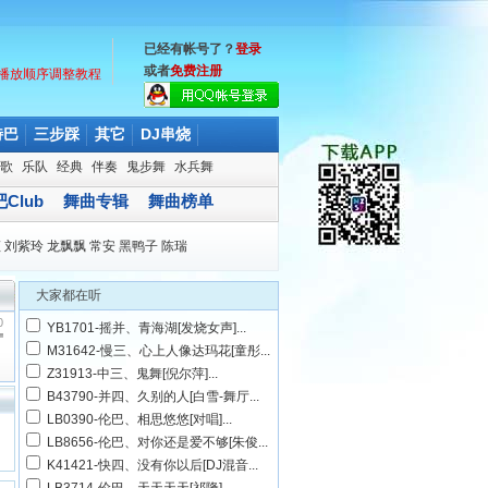
已经有帐号了？
登录
或者
免费注册
播放顺序调整教程
特巴
三步踩
其它
DJ串烧
歌
乐队
经典
伴奏
鬼步舞
水兵舞
Club
舞曲专辑
舞曲榜单
娅
刘紫玲
龙飘飘
常安
黑鸭子
陈瑞
大家都在听
0
YB1701-摇并、青海湖[发烧女声]...
M31642-慢三、心上人像达玛花[童彤...
Z31913-中三、鬼舞[倪尔萍]...
B43790-并四、久别的人[白雪-舞厅...
LB0390-伦巴、相思悠悠[对唱]...
LB8656-伦巴、对你还是爱不够[朱俊...
K41421-快四、没有你以后[DJ混音...