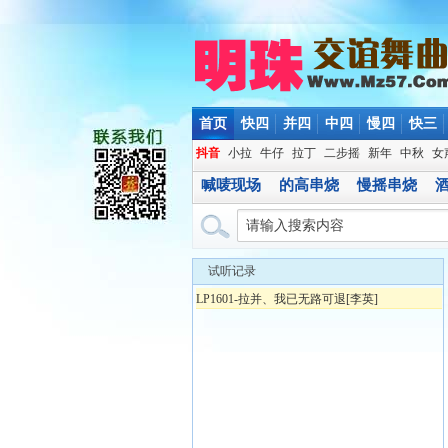
首页
快四
并四
中四
慢四
快三
抖音
小拉
牛仔
拉丁
二步摇
新年
中秋
女
喊唛现场
的高串烧
慢摇串烧
试听记录
LP1601-拉并、我已无路可退[李英]