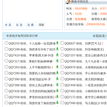
舞曲详细信息
时长：
06分58秒
大小：
9.57
人气：
4106
日期：
2006
分类：
恰恰舞曲
推荐给大家(
所属月份专辑：
2006年09月份
全 选
反 选
连 播
清除
本类相关每周试听排行榜
全选|反选
/
QQ0153-恰恰、十八姑娘一朵花[新做
QQ6837-恰恰、旧梦[艾可儿]
√
对唱版]
QQ7199-恰恰、我把来生许给了你[月
QQ6910-恰恰、抖音神曲[英文]
下思故人&钰柃]
√
QQ7410-恰恰、苹果香[黑大婶-抖音
QQ7107-恰恰、思念山歌[崔伟立
神曲]
√
艺琪]
√
QQ7117-恰恰、果敢打歌妹[林树豪-
QQ7089-恰恰、九十九步退一步[
抖音DJ版]
艺-抖音热播]
QQ7263-恰恰、人不可貌相[郭玲]
√
QQ6970-恰恰、火辣辣的姑娘火
的美[郭玲]
√
QQ7280-恰恰、我爱的人你别碰[刘晓
QQ7525-恰恰、手心有你[马健涛-
超-DJ混音]
√
混音]
√
QQ7390-恰恰、英雄泪[赵运玲-开
QQ6988-恰恰、摇太阳[刘晓超]
场]
√
QQ7388-恰恰、想你上高山[梦静美-
QQ7449-恰恰、一首思乡的歌[乔
DJ版]
儿]
√
QQ7426-恰恰、月亮里的阿妹[湘西深
QQ7482-恰恰、小模样[张冬玲-
山乐队]
√
热播]
QQ7558-恰恰、梦里的你[金钰双双]
√
QQ7172-恰恰、夜空空心痛痛[燕
儿]
QQ7574-恰恰、我曾经发了疯的想[韩
QQ7590-恰恰、鸟儿摇[达少-抖