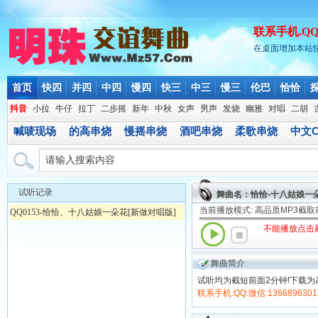
联系手机.QQ.微
在桌面增加本站
首页
快四
并四
中四
慢四
快三
中三
慢三
伦巴
恰恰
抖音
小拉
牛仔
拉丁
二步摇
新年
中秋
女声
男声
发烧
幽雅
对唱
二胡
喊唛现场
的高串烧
慢摇串烧
酒吧串烧
柔歌串烧
中文C
试听记录
舞曲名：恰恰-十八姑娘一朵
当前播放模式: 高品质MP3截
QQ0153-恰恰、十八姑娘一朵花[新做对唱版]
不能播放点击
舞曲简介
试听均为截短前面2分钟!下载为
联系手机.QQ.微信:1366896301