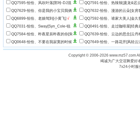
小欠]
√
播]
QQ7595-恰恰、风吹叶落[郭玲-DJ混
QQ7591-恰恰、热辣辣[庞龙&迟云
音]
QQ7629-恰恰、你是我的小宝贝我俩
QQ7632-恰恰、漫游的云朵[女房
是一对[老韩很哇塞]
√
QQ6899-恰恰、老娘驾到[小黄飞]
√
QQ7592-恰恰、谁家大美人[金久
DJ混音]
QQ7031-恰恰、Sway[Syn_Cole-锐
QQ0491-恰恰、走过咖啡屋[经典
舞节奏爵士旋律]
千百惠]
QQ7584-恰恰、昨夜星辰昨夜的你[朱
QQ7639-恰恰、云边的思念[云丹
美璇]
朵]
QQ0648-恰恰、不要在我寂寞的时候
QQ7649-恰恰、一路花开[风轻云
说爱我
Copyright © 2006-2026 www.mz57.com 
竭诚为广大交谊舞爱好
7x24小时服