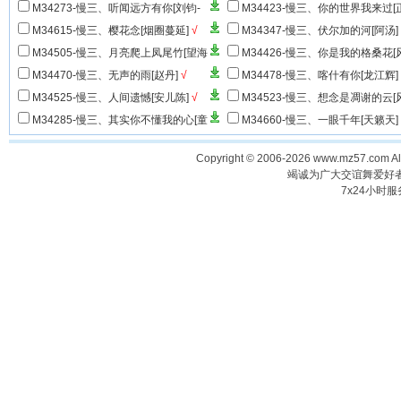
M34273-慢三、听闻远方有你[刘钧-
M34423-慢三、你的世界我来过[
抖音推荐]
√
云]
√
M34615-慢三、樱花念[烟圈蔓延]
√
M34347-慢三、伏尔加的河[阿汤]
M34505-慢三、月亮爬上凤尾竹[望海
M34426-慢三、你是我的格桑花[
高歌&小琢]
√
哥]
√
M34470-慢三、无声的雨[赵丹]
√
M34478-慢三、喀什有你[龙江辉]
M34525-慢三、人间遗憾[安儿陈]
√
M34523-慢三、想念是凋谢的云[
哥]
√
M34285-慢三、其实你不懂我的心[童
M34660-慢三、一眼千年[天籁天]
安格]
√
Copyright © 2006-2026 www.mz57.com 
竭诚为广大交谊舞爱好
7x24小时服