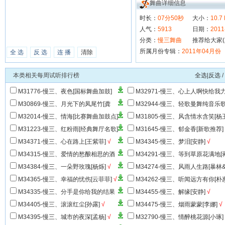
舞曲详细信息
时长：
07分50秒
大小：
10.7
人气：
5913
日期：
2011
分类：
慢三舞曲
推荐给大家(
所属月份专辑：
2011年04月份
全 选
反 选
连 播
清除
本类相关每周试听排行榜
全选|反选
/
M31776-慢三、夜色[国标舞曲加鼓]
M32971-慢三、心上人啊快给我
[陈蒙]
M30869-慢三、月光下的凤尾竹[龚
M32944-慢三、轻歌曼舞纯音乐
玥]
√
舞
√
M32014-慢三、情海[比赛舞曲加鼓点]
M31805-慢三、风含情水含笑[杨
M31223-慢三、红粉雨[经典舞厅名歌]
M31645-慢三、郁金香[新歌推荐]
M34371-慢三、心在路上[王紫菲]
√
M34345-慢三、梦泪[安静]
√
M34315-慢三、爱情的愁酿相思的酒
M34291-慢三、等到草原花满地[
[易欣&亢美琪]
√
婴]
√
M34384-慢三、一朵野玫瑰[杨烁]
√
M34274-慢三、风雨人生路[暴林
海龙-抖音神曲]
√
M34365-慢三、幸福的忧伤[云菲菲]
√
M34262-慢三、听闻远方有你[朴
子]
√
M34335-慢三、分手是你给我的结果
M34455-慢三、解缘[安静]
√
[雨中百合]
√
M34405-慢三、滚滚红尘[孙露]
√
M34475-慢三、烟雨蒙蒙[李娜]
√
M34395-慢三、城市的夜深[孟杨]
√
M32790-慢三、情醉桃花源[小琢]