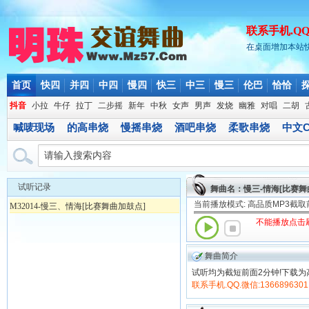
联系手机.QQ.微
在桌面增加本站
首页
快四
并四
中四
慢四
快三
中三
慢三
伦巴
恰恰
抖音
小拉
牛仔
拉丁
二步摇
新年
中秋
女声
男声
发烧
幽雅
对唱
二胡
喊唛现场
的高串烧
慢摇串烧
酒吧串烧
柔歌串烧
中文C
试听记录
舞曲名：慢三-情海[比赛舞
当前播放模式: 高品质MP3截
M32014-慢三、情海[比赛舞曲加鼓点]
不能播放点击
舞曲简介
试听均为截短前面2分钟!下载为
联系手机.QQ.微信:1366896301