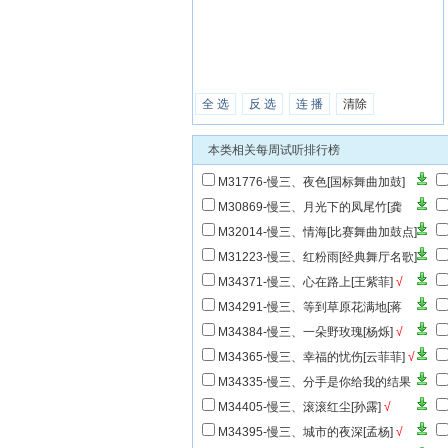
全 选
反 选
连 播
清除
本类相关每周试听排行榜
M31776-慢三、夜色[国标舞曲加鼓]
[陈
M30869-慢三、月光下的凤尾竹[龚
玥]
√
舞
M32014-慢三、情海[比赛舞曲加鼓点]
M31223-慢三、红粉雨[经典舞厅名歌]
M34371-慢三、心在路上[王紫菲]
√
M34291-慢三、等到草原花满地[蒋
婴]
√
[
M34384-慢三、一朵野玫瑰[杨烁]
√
海
M34365-慢三、幸福的忧伤[云菲菲]
√
子]
M34335-慢三、分手是你给我的结果
[雨中百合]
√
M34405-慢三、滚滚红尘[孙露]
√
M34395-慢三、城市的夜深[孟杨]
√