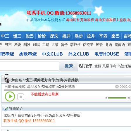
联系手机.QQ.微信:13668963011
在桌面增加本站快捷方式
舞曲时长剪短教程
舞曲变速教程
U盘歌曲
中三
慢三
伦巴
恰恰
探戈
摇并
靠步
拉并
平四
桑巴
吉
声
男声
发烧
幽雅
对唱
二胡
古筝
笛子
葫芦丝
萨克斯
民歌
粤语
闽南语
藏
酒吧串烧
柔歌串烧
中文CLUB
外文CLUB
电音HOUSE
酒吧
搜索
热门歌手:
童丽
凤凰传奇
乌兰托
舞曲名：慢三-听闻远方有你[刘钧-抖音推荐]
当前播放模式: 高品质MP3截取前面2分钟试听
/
00:00
02:0
不能播放点击刷新
舞曲简介
试听均为截短前面2分钟!下载为高音质MP3完整版!
联系手机.QQ.微信:13668963011