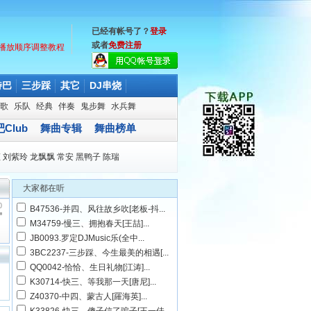
已经有帐号了？
登录
或者
免费注册
播放顺序调整教程
特巴
三步踩
其它
DJ串烧
歌
乐队
经典
伴奏
鬼步舞
水兵舞
Club
舞曲专辑
舞曲榜单
娅
刘紫玲
龙飘飘
常安
黑鸭子
陈瑞
大家都在听
0
B47536-并四、风往故乡吹[老板-抖...
M34759-慢三、拥抱春天[王喆]...
JB0093.罗定DJMusic乐(全中...
3BC2237-三步踩、今生最美的相遇[...
QQ0042-恰恰、生日礼物[江涛]...
K30714-快三、等我那一天[唐尼]...
Z40370-中四、蒙古人[羅海英]...