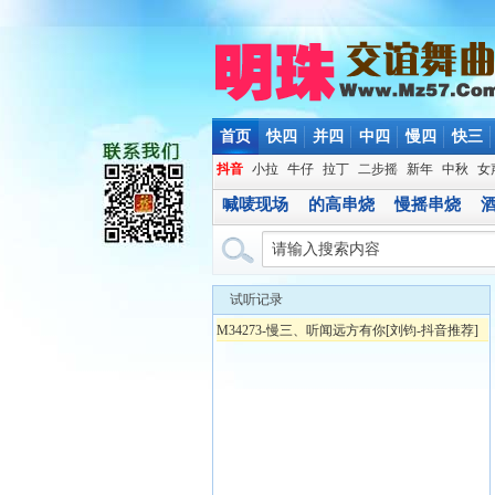
首页
快四
并四
中四
慢四
快三
抖音
小拉
牛仔
拉丁
二步摇
新年
中秋
女
喊唛现场
的高串烧
慢摇串烧
试听记录
M34273-慢三、听闻远方有你[刘钧-抖音推荐]