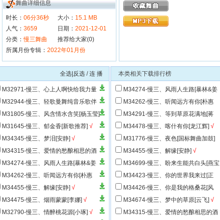
舞曲详细信息
时长：
06分36秒
大小：
15.1 MB
人气：
3659
日期：
2021-12-01
分类：
慢三舞曲
推荐给大家(0)
所属月份专辑：
2022年01月份
全选|反选
/
连 播
本类相关下载排行榜
M32971-慢三、心上人啊快给我力量
M34274-慢三、风雨人生路[暴林&姜
蒙]
海龙-抖音神曲]
√
M32944-慢三、轻歌曼舞纯音乐歌伴
M34262-慢三、听闻远方有你[朴惠
√
子]
√
M31805-慢三、风含情水含笑[杨玉莹]
M34291-慢三、等到草原花满地[蒋
婴]
√
M31645-慢三、郁金香[新歌推荐]
√
M34478-慢三、喀什有你[龙江辉]
√
M34345-慢三、梦泪[安静]
√
M31776-慢三、夜色[国标舞曲加鼓]
M34315-慢三、爱情的愁酿相思的酒
M34455-慢三、解缘[安静]
√
易欣&亢美琪]
√
M34274-慢三、风雨人生路[暴林&姜
M34699-慢三、盼来生能共白头[燕宝
龙-抖音神曲]
√
儿]
√
M34262-慢三、听闻远方有你[朴惠
M34423-慢三、你的世界我来过[正
√
云]
√
M34455-慢三、解缘[安静]
√
M34426-慢三、你是我的格桑花[风
哥]
√
M34475-慢三、烟雨蒙蒙[李娜]
√
M34674-慢三、梦中的草原[云飞]
√
M32790-慢三、情醉桃花源[小琢]
√
M34315-慢三、爱情的愁酿相思的酒