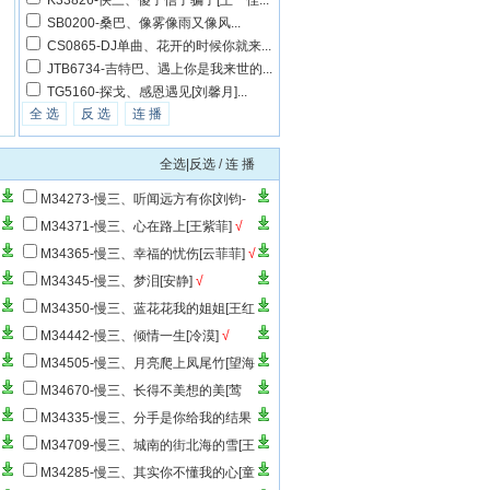
K33826-快三、傻子信了骗子[王一佳...
SB0200-桑巴、像雾像雨又像风...
CS0865-DJ单曲、花开的时候你就来...
JTB6734-吉特巴、遇上你是我来世的...
TG5160-探戈、感恩遇见[刘馨月]...
全 选
反 选
连 播
全选|反选
/
连 播
M34273-慢三、听闻远方有你[刘钧-
抖音推荐]
√
M34371-慢三、心在路上[王紫菲]
√
M34365-慢三、幸福的忧伤[云菲菲]
√
M34345-慢三、梦泪[安静]
√
M34350-慢三、蓝花花我的姐姐[王红
梅]
√
M34442-慢三、倾情一生[冷漠]
√
M34505-慢三、月亮爬上凤尾竹[望海
高歌&小琢]
√
M34670-慢三、长得不美想的美[莺
歌]
√
M34335-慢三、分手是你给我的结果
[雨中百合]
√
M34709-慢三、城南的街北海的雪[王
娜]
√
M34285-慢三、其实你不懂我的心[童