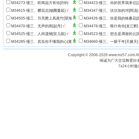
M34273-慢三、听闻远方有你[刘钧-
M34423-慢三、你的世界我来过[
抖音推荐]
√
云]
√
M34615-慢三、樱花念[烟圈蔓延]
√
M34347-慢三、伏尔加的河[阿汤]
M34505-慢三、月亮爬上凤尾竹[望海
M34426-慢三、你是我的格桑花[
高歌&小琢]
√
哥]
√
M34470-慢三、无声的雨[赵丹]
√
M34478-慢三、喀什有你[龙江辉]
M34525-慢三、人间遗憾[安儿陈]
√
M34523-慢三、想念是凋谢的云[
哥]
√
M34285-慢三、其实你不懂我的心[童
M34660-慢三、一眼千年[天籁天]
安格]
√
Copyright © 2006-2026 www.mz57.com 
竭诚为广大交谊舞爱好
7x24小时服