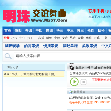
联系手机.QQ.微
在桌面增加本站
首页
快四
并四
中四
慢四
快三
中三
慢三
伦巴
恰恰
抖音
小拉
牛仔
拉丁
二步摇
新年
中秋
女声
男声
发烧
幽雅
对唱
二胡
喊唛现场
的高串烧
慢摇串烧
酒吧串烧
柔歌串烧
中文C
试听记录
舞曲名：慢三-城南的街北海
当前播放模式: 高品质MP3截
M34709-慢三、城南的街北海的雪[王娜]
不能播放点击
舞曲简介
试听均为截短前面2分钟!下载为
联系手机.QQ.微信:1366896301