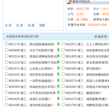
舞曲详细信息
时长：
06分17秒
大小：
14.4
人气：
1144
日期：
2026
分类：
慢三舞曲
推荐给大家(
所属月份专辑：
2026年01月份
全 选
反 选
连 播
清除
本类相关每周试听排行榜
全选|反选
/
M31776-慢三、夜色[国标舞曲加鼓]
M32971-慢三、心上人啊快给我
[陈蒙]
M30869-慢三、月光下的凤尾竹[龚
M32944-慢三、轻歌曼舞纯音乐
玥]
√
舞
√
M32014-慢三、情海[比赛舞曲加鼓点]
M31805-慢三、风含情水含笑[杨
M31223-慢三、红粉雨[经典舞厅名歌]
M31645-慢三、郁金香[新歌推荐]
M34371-慢三、心在路上[王紫菲]
√
M34345-慢三、梦泪[安静]
√
M34291-慢三、等到草原花满地[蒋
M34315-慢三、爱情的愁酿相思
婴]
√
[易欣&亢美琪]
√
M34384-慢三、一朵野玫瑰[杨烁]
√
M34274-慢三、风雨人生路[暴林
海龙-抖音神曲]
√
M34365-慢三、幸福的忧伤[云菲菲]
√
M34262-慢三、听闻远方有你[朴
子]
√
M34335-慢三、分手是你给我的结果
M34455-慢三、解缘[安静]
√
[雨中百合]
√
M34405-慢三、滚滚红尘[孙露]
√
M34475-慢三、烟雨蒙蒙[李娜]
√
M34395-慢三、城市的夜深[孟杨]
√
M32790-慢三、情醉桃花源[小琢]