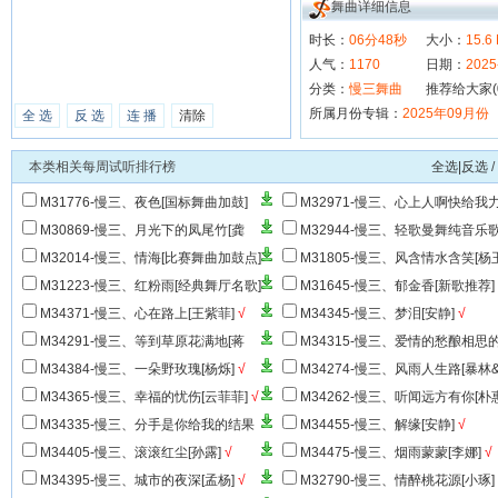
舞曲详细信息
时长：
06分48秒
大小：
15.6
人气：
1170
日期：
2025
分类：
慢三舞曲
推荐给大家(
所属月份专辑：
2025年09月份
全 选
反 选
连 播
清除
本类相关每周试听排行榜
全选|反选
/
M31776-慢三、夜色[国标舞曲加鼓]
M32971-慢三、心上人啊快给我
[陈蒙]
M30869-慢三、月光下的凤尾竹[龚
M32944-慢三、轻歌曼舞纯音乐
玥]
√
舞
√
M32014-慢三、情海[比赛舞曲加鼓点]
M31805-慢三、风含情水含笑[杨
M31223-慢三、红粉雨[经典舞厅名歌]
M31645-慢三、郁金香[新歌推荐]
M34371-慢三、心在路上[王紫菲]
√
M34345-慢三、梦泪[安静]
√
M34291-慢三、等到草原花满地[蒋
M34315-慢三、爱情的愁酿相思
婴]
√
[易欣&亢美琪]
√
M34384-慢三、一朵野玫瑰[杨烁]
√
M34274-慢三、风雨人生路[暴林
海龙-抖音神曲]
√
M34365-慢三、幸福的忧伤[云菲菲]
√
M34262-慢三、听闻远方有你[朴
子]
√
M34335-慢三、分手是你给我的结果
M34455-慢三、解缘[安静]
√
[雨中百合]
√
M34405-慢三、滚滚红尘[孙露]
√
M34475-慢三、烟雨蒙蒙[李娜]
√
M34395-慢三、城市的夜深[孟杨]
√
M32790-慢三、情醉桃花源[小琢]