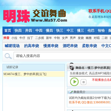
联系手机.QQ.微
在桌面增加本站
首页
快四
并四
中四
慢四
快三
中三
慢三
伦巴
恰恰
抖音
小拉
牛仔
拉丁
二步摇
新年
中秋
女声
男声
发烧
幽雅
对唱
二胡
喊唛现场
的高串烧
慢摇串烧
酒吧串烧
柔歌串烧
中文C
试听记录
舞曲名：慢三-梦中的草原[
当前播放模式: 高品质MP3截
M34674-慢三、梦中的草原[云飞]
不能播放点击
舞曲简介
试听均为截短前面2分钟!下载为
联系手机.QQ.微信:1366896301