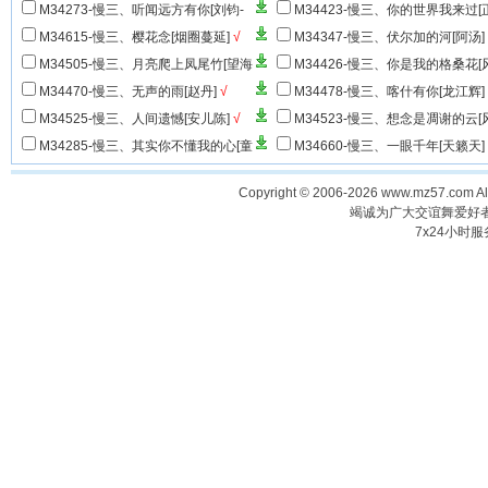
M34273-慢三、听闻远方有你[刘钧-
M34423-慢三、你的世界我来过[
抖音推荐]
√
云]
√
M34615-慢三、樱花念[烟圈蔓延]
√
M34347-慢三、伏尔加的河[阿汤]
M34505-慢三、月亮爬上凤尾竹[望海
M34426-慢三、你是我的格桑花[
高歌&小琢]
√
哥]
√
M34470-慢三、无声的雨[赵丹]
√
M34478-慢三、喀什有你[龙江辉]
M34525-慢三、人间遗憾[安儿陈]
√
M34523-慢三、想念是凋谢的云[
哥]
√
M34285-慢三、其实你不懂我的心[童
M34660-慢三、一眼千年[天籁天]
安格]
√
Copyright © 2006-2026 www.mz57.com 
竭诚为广大交谊舞爱好
7x24小时服